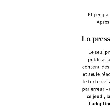
Et j’en pa
Après 
La press
Le seul pr
publicatio
contenu des a
et seule réa
le texte de 
par erreur »
ce jeudi,
l’adoptio