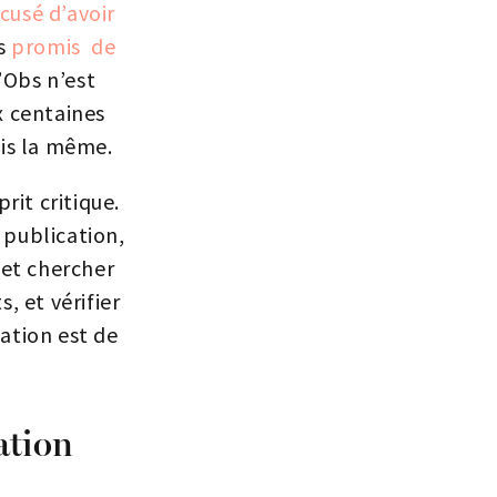
cusé d’avoir
rs
promis de
l’Obs n’est
x centaines
ais la même.
rit critique.
 publication,
e et chercher
, et vérifier
cation est de
ation