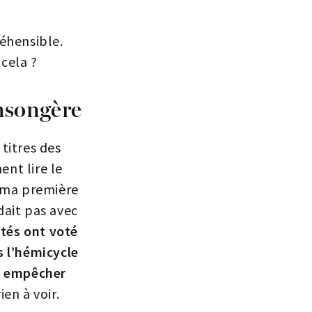
réhensible.
 cela ?
ensongère
 titres des
ent lire le
s, ma première
dait pas avec
utés ont voté
s l’hémicycle
à empêcher
ien à voir.