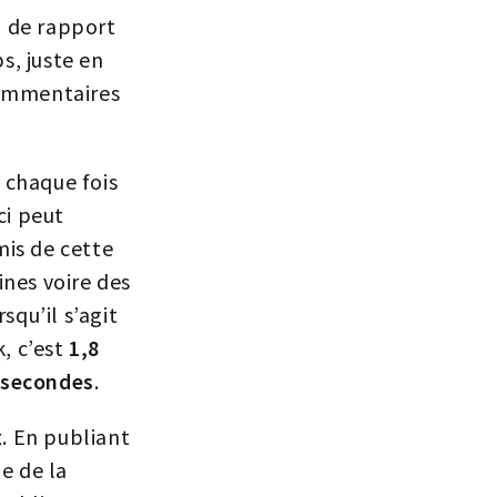
u de rapport
bs, juste en
 commentaires
 chaque fois
ci peut
mis de cette
nes voire des
qu’il s’agit
, c’est
1,8
r secondes
.
x. En publiant
e de la