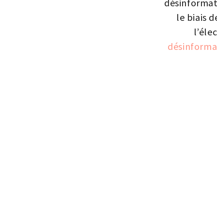
désinformat
le biais d
l’éle
désinformat