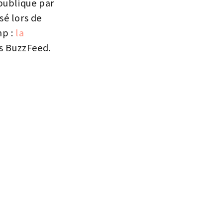
publique par
ssé lors de
mp :
la
ès BuzzFeed.