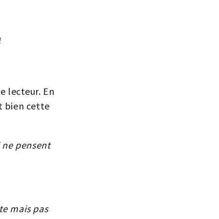
a
le lecteur. En
t bien cette
i ne pensent
nte mais pas