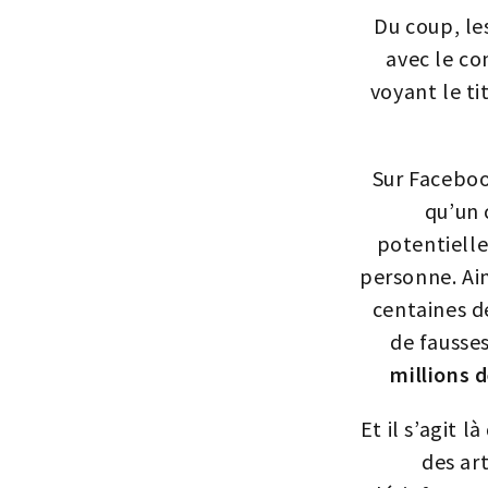
Du coup, le
avec le con
voyant le ti
Sur Faceboo
qu’un 
potentielle
personne. Ai
centaines d
de fausse
millions 
Et il s’agit 
des ar