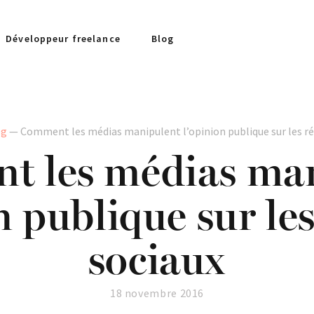
Développeur freelance
Blog
og
— Comment les médias manipulent l’opinion publique sur les ré
 les médias ma
n publique sur le
sociaux
18 novembre 2016