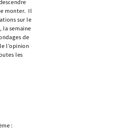
 descendre
re monter. Il
ations sur le
, la semaine
sondages de
le l’opinion
outes les
ème :